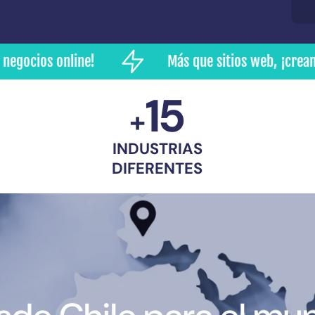
online!
Más que sitios web, ¡creamos negoci
15
+
INDUSTRIAS
DIFERENTES