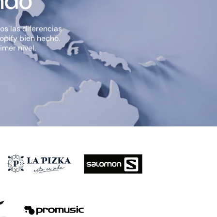
ndo
s las diferencias
opify bien hecho.
imer nivel.