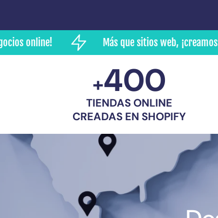
ine!
Más que sitios web, ¡creamos negocios 
400
+
TIENDAS ONLINE
CREADAS EN SHOPIFY