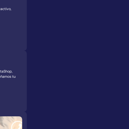
activo,
taShop,
eñamos tu