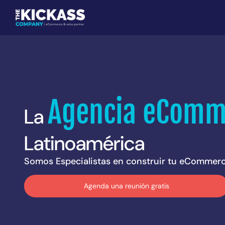
saltar
al
contenido
Agencia eComm
La
Latinoamérica
Somos Especialistas en construir tu eCommerc
Agenda una reunión gratis