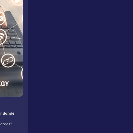
or dónde
adores?