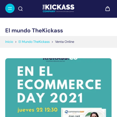
El mundo TheKickass
Inicio
>
El Mundo TheKickass
>
Venta Online