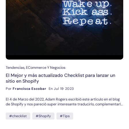
Tendencias, ECommerce Y Negocios
El Mejor y más actualizado Checklist para lanzar un
sitio en Shopify
Por
Francisca Escobar
En Jul 19 2023
El 4 de Marzo del 2022, Adam Rogers escribió este artículo en el blog
de Shopify y nos pareció super interesante traducirlo, complementarlo
y compartirlo con ustedes. Puede que algunas de las cosas que aquí se
comentan apliquen mucho para el mercado Norteamericano, peor hay
#checklist
#Shopify
#Tips
buenos datos y tips que también nos pueden servir aquí en
Latinoamérica.